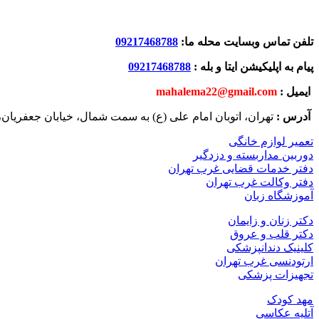
تلفن تماس وبسایت محله ما:
09217468788
پیام به اپلیکیشن ایتا و بله :
09217468788
ایمیل :
mahalema22@gmail.com
آدرس :
تهران، اتوبان امام علی (ع) به سمت شمال، خیابان جعفریان
تعمیر لوازم خانگی
دوربین مداربسته و دزدگیر
دفتر خدمات قضایی غرب تهران
دفتر وکالت غرب تهران
آموزشگاه زبان
دکتر زنان و زایمان
دکتر قلب و عروق
کلینیک دندانپزشکی
ارتودنسی غرب تهران
تجهیزات پزشکی
مهد کودک
آتلیه عکاسی