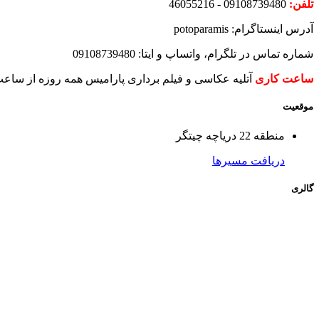
تلفن:
09108739480 - 46055216
آدرس اینستاگرام: potoparamis
شماره تماس در تلگرام، واتساپ و ایتا: 09108739480
ساعت کاری
آتلیه عکاسی و فیلم برداری پارامیس
همه روزه از ساعت 8 صبح الی
موقعیت
منطقه 22 دریاچه چیتگر
دریافت مسیرها
گالری