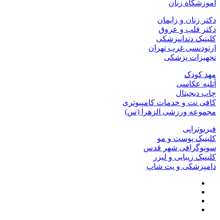
آموزشگاه زبان
دکتر زنان و زایمان
دکتر قلب و عروق
کلینیک دندانپزشکی
ارتودنسی غرب تهران
تجهیزات پزشکی
مهد کودک
آتلیه عکاسی
چاپ دیجیتال
کافی نت و خدمات کامپیوتری
مجموعه ورزشی الزهرا (س)
فیزیوتراپی
کلینیک پوست و مو
سونوگرافی شهر قدس
کلینیک زیبایی و لیزر
دامپزشکی و پت شاپ