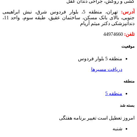
کشی و روکش، جراحی دندان عقل
آدرس:
تهران
،
منطقه 5
،
بلوار فردوس شرق
،
نبش ابراهیمی
جنوبی
،
بالای بانک مسکن
،
ساختمان عقیق
،
طبقه سوم
،
واحد 11،
دندانپزشکی دکتر میثم آریام
تلفن:
44974660
موقعیت
منطقه 5 بلوار فردوس
دریافت مسیرها
منطقه
منطقه 5
بسته شد
امروز تعطیل است
تغییر برنامه هفتگی
شنبه