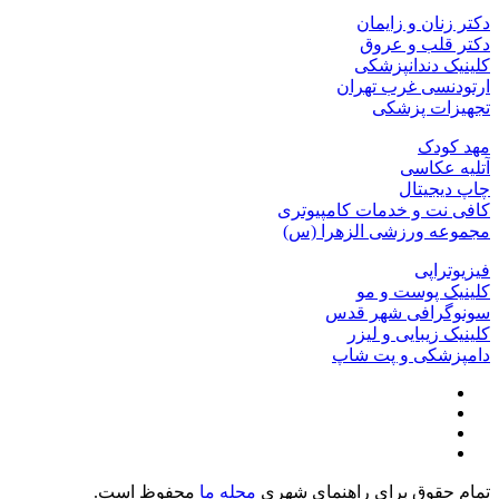
دکتر زنان و زایمان
دکتر قلب و عروق
کلینیک دندانپزشکی
ارتودنسی غرب تهران
تجهیزات پزشکی
مهد کودک
آتلیه عکاسی
چاپ دیجیتال
کافی نت و خدمات کامپیوتری
مجموعه ورزشی الزهرا (س)
فیزیوتراپی
کلینیک پوست و مو
سونوگرافی شهر قدس
کلینیک زیبایی و لیزر
دامپزشکی و پت شاپ
تمام حقوق برای راهنمای شهری
محله ما
محفوظ است.