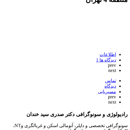
اطلاعات
دیدگاه ها
1
prev
next
تماس
دیدگاه
مسیریابی
prev
next
رادیولوژی و سونوگرافی دکتر صدری سید خندان
سونوگرافی تخصصی و داپلر، آنومالی اسکن و غربالگری وNT،