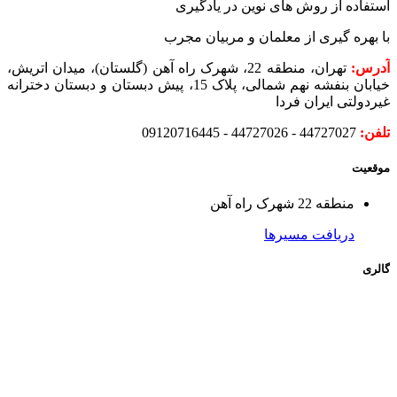
استفاده از روش های نوین در یادگیری
با بهره گیری از معلمان و مربیان مجرب
آدرس:
تهران، منطقه 22، شهرک راه آهن (گلستان)، میدان اتریش،
خیابان بنفشه نهم شمالی، پلاک 15، پیش دبستان و دبستان دخترانه
غیردولتی ایران فردا
تلفن:
44727027 - 44727026 - 09120716445
موقعیت
منطقه 22 شهرک راه آهن
دریافت مسیرها
گالری