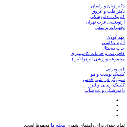
دکتر زنان و زایمان
دکتر قلب و عروق
کلینیک دندانپزشکی
ارتودنسی غرب تهران
تجهیزات پزشکی
مهد کودک
آتلیه عکاسی
چاپ دیجیتال
کافی نت و خدمات کامپیوتری
مجموعه ورزشی الزهرا (س)
فیزیوتراپی
کلینیک پوست و مو
سونوگرافی شهر قدس
کلینیک زیبایی و لیزر
دامپزشکی و پت شاپ
تمام حقوق برای راهنمای شهری
محله ما
محفوظ است.