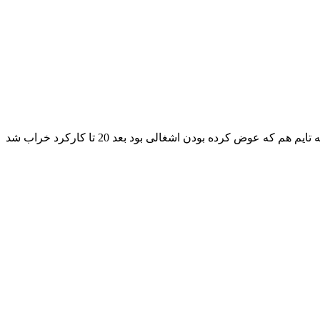
افتضاح ‘ تمام قطعات استفاده شده اشغال ‘ صفحه کلاج قلابی انداختن مجدد یکماه بعد خراب شد الانم ماشین تو تعمیرگاهه چون تسمه تایم هم که عوض کرده بودن اشغالی بود بعد 20 تا کارکرد خراب شد