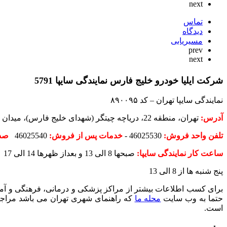
next
تماس
دیدگاه
مسیریابی
prev
next
شرکت ایلیا خودرو خلیج فارس نمایندگی سایپا 5791
نمایندگی سایپا تهران – کد ۸۹۰۰۹۵
آدرس:
تهران، منطقه 22، دریاچه چیتگر (شهدای خلیج فارس)، ميدان ساحل، خيابان شهيد جوزاني، انتهاي خيابان مولوي، شرکت ایلیا خودرو خلیج فارس نمایندگی سایپا
تلفن واحد فروش:
46025530 -
خدمات پس از فروش:
46025540
صد
ساعت کار نمایندگی سایپا:
صبحها 8 الی 13 و بعداز ظهرها 14 الی 17
پنج شنبه ها از 8 الی 13
حتما به وب سایت
محله ما
است.