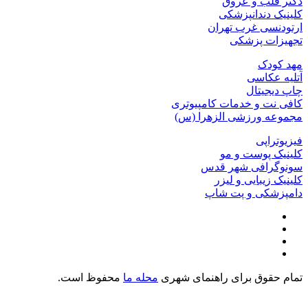
دکتر قلب و عروق
کلینیک دندانپزشکی
ارتودنسی غرب تهران
تجهیزات پزشکی
مهد کودک
آتلیه عکاسی
چاپ دیجیتال
کافی نت و خدمات کامپیوتری
مجموعه ورزشی الزهرا (س)
فیزیوتراپی
کلینیک پوست و مو
سونوگرافی شهر قدس
کلینیک زیبایی و لیزر
دامپزشکی و پت شاپ
تمام حقوق برای راهنمای شهری
محله ما
محفوظ است.